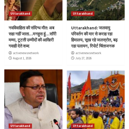
Uttarakhand
Uttarakhand
नवविवाहिता की संदिग्ध मौत: अब
Uttarakhand: जलवायु
सहा नहीं जाता…मनहूस हूं…सॉरी
परिवर्तन की मार से कराह रहा
मम्मा, टूटती उम्मीदों की आखिरी
हिमालय, सूख रहे जलस्रोत, बढ़
गवाही देते शब्द
रहा पलायन, रिपोर्ट चिंताजनक
activenewsnetwork
activenewsnetwork
August 1, 2026
July 27, 2026
Uttarakhand
Uttarakhand