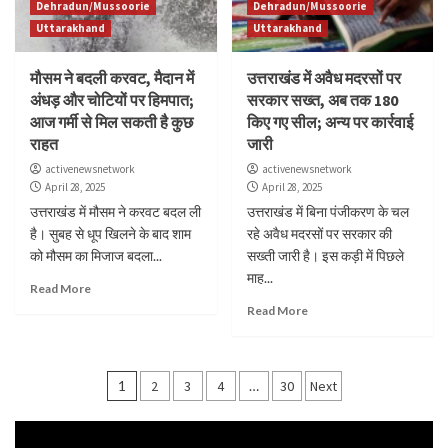
Dehradun/Mussoorie
Dehradun/Mussoorie
Uttarakhand
Uttarakhand
मौसम ने बदली करवट, मैदान में
उत्तराखंड में अवैध मदरसों पर
अंधड़ और चोटियों पर हिमपात;
सरकार सख्त, अब तक 180
आज गर्मी से मिल सकती है कुछ
किए गए सील; अन्य पर कार्रवाई
राहत
जारी
activenewsnetwork
activenewsnetwork
April 28, 2025
April 28, 2025
उत्तराखंड में मौसम ने करवट बदल ली
उत्तराखंड में बिना पंजीकरण के चल
है। सुबह से धूप खिलने के बाद शाम
रहे अवैध मदरसों पर सरकार की
को मौसम का मिजाज बदला...
सख्ती जारी है। इस कड़ी में पिछले
माह...
Read More
Read More
Posts
1
2
3
4
…
30
Next
pagination
Video