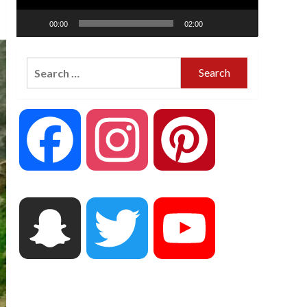
00:00
02:00
Search
for:
Facebook
Instagram
Pinterest
Snapchat
Twitter
YouTube