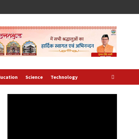
ucation
Science
Technology
Video
Player