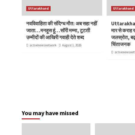
Uttarakhand
Uttarakhand
नवविवाहिता की संदिग्ध मौत: अब सहा नहीं
Uttarakhan
जाता…मनहूस हूं…सॉरी मम्मा, टूटती
मार से कराह 
उम्मीदों की आखिरी गवाही देते शब्द
जलस्रोत, बढ़
चिंताजनक
activenewsnetwork
August 1, 2026
activenewsne
You may have missed