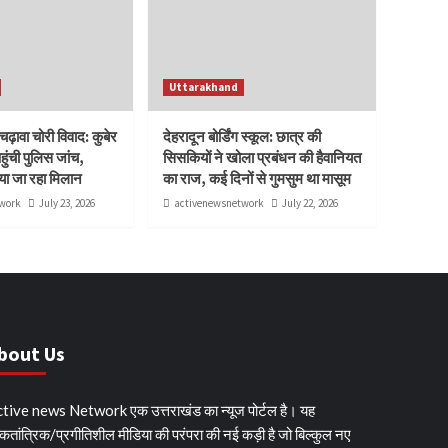
Uttarakhand
ढ़ावा चोरी विवाद: कुबेर
देहरादून बोर्डिंग स्कूल: छात्र की
ुंची पुलिस जांच,
सिसकियों ने खोला प्रबंधन की हैवानियत
या जा रहा मिलान
का राज, कई दिनों से गुमसुम था मासूम
work
July 23, 2026
activenewsnetwork
July 22, 2026
bout Us
tive news Network एक उत्तराखंड का न्यूज पोर्टल है। यह
कतांत्रिक/प्रगीतिशील मीडिया की परंपरा की नई कड़ी है जो बिल्कुल नए