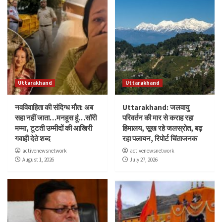
Uttarakhand
Uttarakhand
नवविवाहिता की संदिग्ध मौत: अब
Uttarakhand: जलवायु
सहा नहीं जाता…मनहूस हूं…सॉरी
परिवर्तन की मार से कराह रहा
मम्मा, टूटती उम्मीदों की आखिरी
हिमालय, सूख रहे जलस्रोत, बढ़
गवाही देते शब्द
रहा पलायन, रिपोर्ट चिंताजनक
activenewsnetwork
activenewsnetwork
August 1, 2026
July 27, 2026