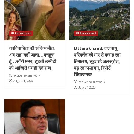
Uttarakhand
Uttarakhand
नवविवाहिता की संदिग्ध मौत:
Uttarakhand: जलवायु
अब सहा नहीं जाता…मनहूस
परिवर्तन की मार से कराह रहा
हूं…सॉरी मम्मा, टूटती उम्मीदों
हिमालय, सूख रहे जलस्रोत,
की आखिरी गवाही देते शब्द
बढ़ रहा पलायन, रिपोर्ट
चिंताजनक
activenewsnetwork
August 1, 2026
activenewsnetwork
July 27, 2026