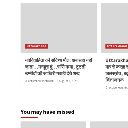
Uttarakhand
Uttarakhand
नवविवाहिता की संदिग्ध मौत: अब सहा नहीं
Uttarakhan
जाता…मनहूस हूं…सॉरी मम्मा, टूटती
मार से कराह 
उम्मीदों की आखिरी गवाही देते शब्द
जलस्रोत, बढ़
चिंताजनक
activenewsnetwork
August 1, 2026
activenewsne
You may have missed