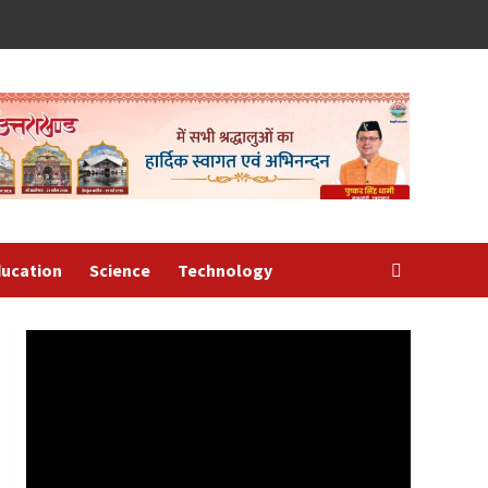
ucation
Science
Technology
Video
Player