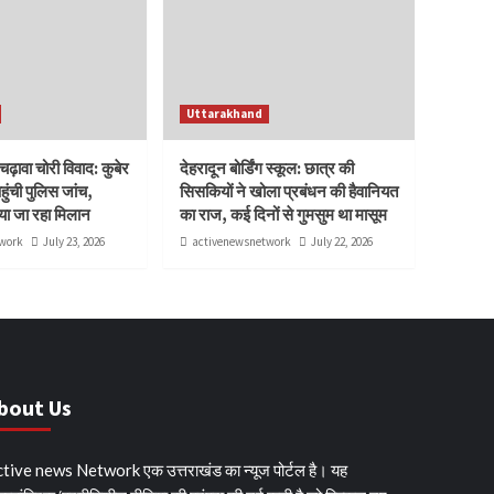
Uttarakhand
ढ़ावा चोरी विवाद: कुबेर
देहरादून बोर्डिंग स्कूल: छात्र की
ुंची पुलिस जांच,
सिसकियों ने खोला प्रबंधन की हैवानियत
या जा रहा मिलान
का राज, कई दिनों से गुमसुम था मासूम
work
July 23, 2026
activenewsnetwork
July 22, 2026
bout Us
tive news Network एक उत्तराखंड का न्यूज पोर्टल है। यह