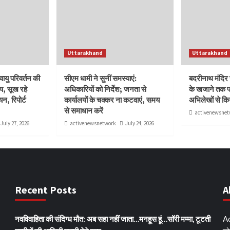
Uttarakhand
Uttarakhand
ु परिवर्तन की
सीएम धामी ने सुनीं समस्याएं:
बदरीनाथ मंदिर च
य, सूख रहे
अधिकारियों को निर्देश; जनता से
के खजाने तक पह
न, रिपोर्ट
कार्यालयों के चक्कर ना कटवाएं, समय
अभिलेखों से कि
से समाधान करें
activenewsnet
July 27, 2026
activenewsnetwork
July 24, 2026
Recent Posts
A
नवविवाहिता की संदिग्ध मौत: अब सहा नहीं जाता…मनहूस हूं…सॉरी मम्मा, टूटती
Ac