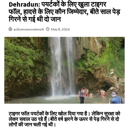
Dehradun: पयर्टकों के लिए खुला टाइगर
फाॅल, हादसे के लिए काैन जिम्मेदार, बीते साल पेड़
गिरने से गई थी दो जान
activenewsnetwork
May 8, 2026
टाइगर फाॅल पयर्टकों के लिए खोल दिया गया है। लेकिन सुरक्षा को
लेकर सवाल उठ रहे हैं।बीते वर्ष झरने के ऊपर से पेड़ गिरने से दो
लोगों की जान चली गई थी।