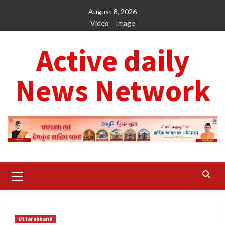
Skip
August 8, 2026
to
Video
Image
content
Active daily
News Network
Primary
Menu
Uttarakhand