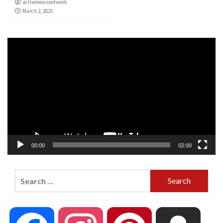
activenewsnetwork
March 2, 2025
Video
Player
00:00
02:00
Search
for: