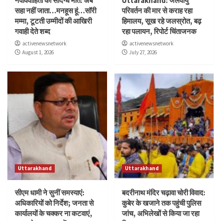
नवविवाहिता की संदिग्ध मौत: अब
Uttarakhand: जलवायु
सहा नहीं जाता…मनहूस हूं…सॉरी
परिवर्तन की मार से कराह रहा
मम्मा, टूटती उम्मीदों की आखिरी
हिमालय, सूख रहे जलस्रोत, बढ़
गवाही देते शब्द
रहा पलायन, रिपोर्ट चिंताजनक
activenewsnetwork
activenewsnetwork
August 1, 2026
July 27, 2026
Uttarakhand
Uttarakhand
सीएम धामी ने सुनीं समस्याएं:
बदरीनाथ मंदिर चढ़ावा चोरी विवाद:
अधिकारियों को निर्देश; जनता से
कुबेर के खजाने तक पहुंची पुलिस
कार्यालयों के चक्कर ना कटवाएं,
जांच, अभिलेखों से किया जा रहा