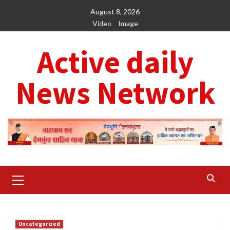
Skip
August 8, 2026
to
Video
Image
content
Active daily
News Network
Primary
Menu
Uncategorized