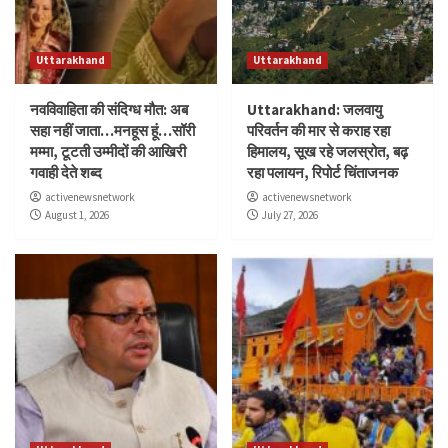
Uttarakhand
Uttarakhand
नवविवाहिता की संदिग्ध मौत: अब
Uttarakhand: जलवायु
सहा नहीं जाता…मनहूस हूं…सॉरी
परिवर्तन की मार से कराह रहा
मम्मा, टूटती उम्मीदों की आखिरी
हिमालय, सूख रहे जलस्रोत, बढ़
गवाही देते शब्द
रहा पलायन, रिपोर्ट चिंताजनक
activenewsnetwork
activenewsnetwork
August 1, 2026
July 27, 2026