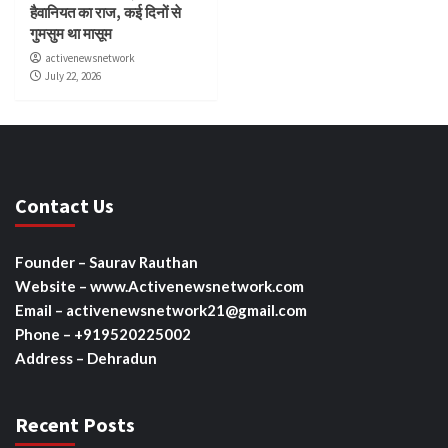
हैवानियत का राज, कई दिनों से
गुमसुम था मासूम
activenewsnetwork
July 22, 2026
Contact Us
Founder – Saurav Rauthan
Website – www.Activenewsnetwork.com
Email – activenewsnetwork21@gmail.com
Phone – +919520225002
Address – Dehradun
Recent Posts