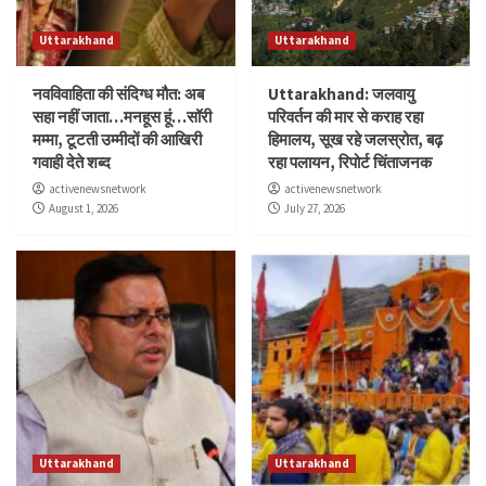
Uttarakhand
Uttarakhand
नवविवाहिता की संदिग्ध मौत: अब
Uttarakhand: जलवायु
सहा नहीं जाता…मनहूस हूं…सॉरी
परिवर्तन की मार से कराह रहा
मम्मा, टूटती उम्मीदों की आखिरी
हिमालय, सूख रहे जलस्रोत, बढ़
गवाही देते शब्द
रहा पलायन, रिपोर्ट चिंताजनक
activenewsnetwork
activenewsnetwork
August 1, 2026
July 27, 2026
Uttarakhand
Uttarakhand