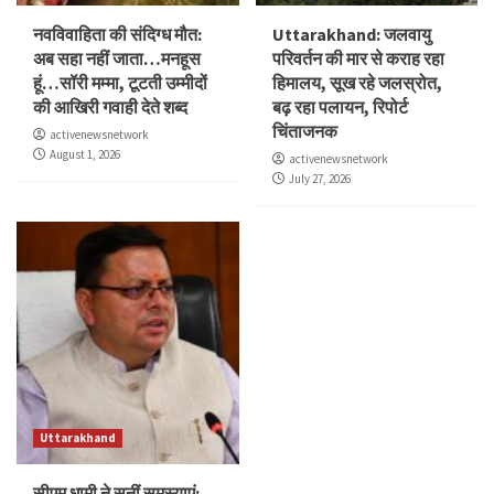
नवविवाहिता की संदिग्ध मौत:
Uttarakhand: जलवायु
अब सहा नहीं जाता…मनहूस
परिवर्तन की मार से कराह रहा
हूं…सॉरी मम्मा, टूटती उम्मीदों
हिमालय, सूख रहे जलस्रोत,
की आखिरी गवाही देते शब्द
बढ़ रहा पलायन, रिपोर्ट
चिंताजनक
activenewsnetwork
August 1, 2026
activenewsnetwork
July 27, 2026
Uttarakhand
सीएम धामी ने सुनीं समस्याएं: