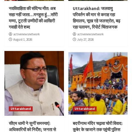
नवविवाहिता की संदिग्ध मौत: अब
Uttarakhand: जलवायु
सहा नहीं जाता…मनहूस हूं…सॉरी
परिवर्तन की मार से कराह रहा
मम्मा, टूटती उम्मीदों की आखिरी
हिमालय, सूख रहे जलस्रोत, बढ़
गवाही देते शब्द
रहा पलायन, रिपोर्ट चिंताजनक
activenewsnetwork
activenewsnetwork
August 1, 2026
July 27, 2026
Uttarakhand
Uttarakhand
सीएम धामी ने सुनीं समस्याएं:
बदरीनाथ मंदिर चढ़ावा चोरी विवाद:
अधिकारियों को निर्देश; जनता से
कुबेर के खजाने तक पहुंची पुलिस