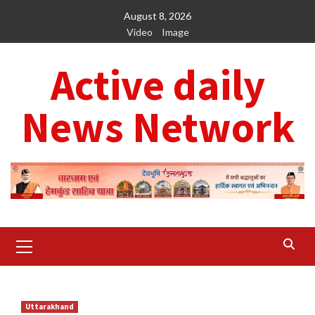
Skip
August 8, 2026
to
Video
Image
content
Active daily
News Network
Primary
Menu
Uttarakhand