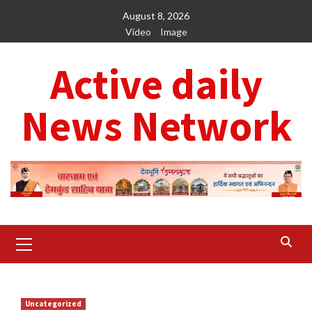
Skip
August 8, 2026
to
Video
Image
content
Active daily
News Network
Primary
Menu
Uncategorized