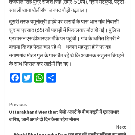
तेजपाल सिंह पुत्र राजेश सिंह (उम्र-51वर्ष), ग्राम मटकुंड, पट्टी-
सावली थाना थैलीसैंण जनपद पौड़ी गढ़वाल।
दूसरी तरफ यमुनोत्री हाईवे पर खरादी के पास थान गांव निवासी
सुदामा प्रसाद (65) की पहाड़ी में फिसलकर मौत हो गई। पुलिस
प्रशासन एसडीआरएफ मौके पर पहुंची। गांव के अमित डिमरी ने
बताया कि वह पैदल चल रहे थे। थकान महसूस होने पर वह
नगाणगांव मोटर पुल के पास बैठ रहे थे कि अचानक संतुलन बिगड़ने
के साथ फिसल कर खाई में गिर गए।
Facebook
Twitter
WhatsApp
Share
Continue
Previous
Uttarakhand Weather: येलो अलर्ट के बीच मसूरी में मूसलाधार
Reading
बारिश, जानें अगले दो दिन कैसा रहेगा मौसम
Next
World Photography Day: जब बाघ की तस्वीर खींचना था सपने