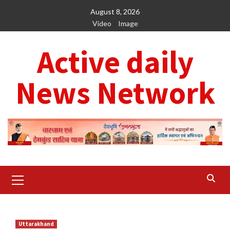
Skip
August 8, 2026
to
Video
Image
content
Active daily
News Network
Primary
Menu
Uttarakhand