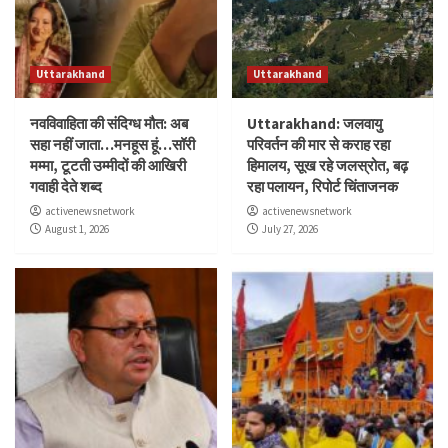
Uttarakhand
Uttarakhand
नवविवाहिता की संदिग्ध मौत: अब
Uttarakhand: जलवायु
सहा नहीं जाता…मनहूस हूं…सॉरी
परिवर्तन की मार से कराह रहा
मम्मा, टूटती उम्मीदों की आखिरी
हिमालय, सूख रहे जलस्रोत, बढ़
गवाही देते शब्द
रहा पलायन, रिपोर्ट चिंताजनक
activenewsnetwork
activenewsnetwork
August 1, 2026
July 27, 2026