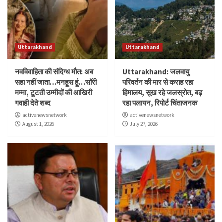
Uttarakhand
Uttarakhand
नवविवाहिता की संदिग्ध मौत: अब
Uttarakhand: जलवायु
सहा नहीं जाता…मनहूस हूं…सॉरी
परिवर्तन की मार से कराह रहा
मम्मा, टूटती उम्मीदों की आखिरी
हिमालय, सूख रहे जलस्रोत, बढ़
गवाही देते शब्द
रहा पलायन, रिपोर्ट चिंताजनक
activenewsnetwork
activenewsnetwork
August 1, 2026
July 27, 2026