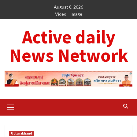
Skip
August 8, 2026
to
Video
Image
content
Active daily
News Network
Primary
Menu
Uttarakhand