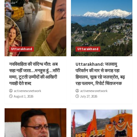
Uttarakhand
Uttarakhand
नवविवाहिता की संदिग्ध मौत: अब
Uttarakhand: जलवायु
सहा नहीं जाता…मनहूस हूं…सॉरी
परिवर्तन की मार से कराह रहा
मम्मा, टूटती उम्मीदों की आखिरी
हिमालय, सूख रहे जलस्रोत, बढ़
गवाही देते शब्द
रहा पलायन, रिपोर्ट चिंताजनक
activenewsnetwork
activenewsnetwork
August 1, 2026
July 27, 2026