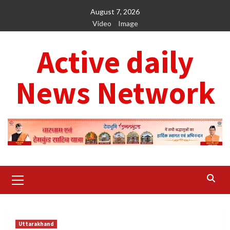
Skip
August 7, 2026
to
Video
Image
content
Active daily
News Network
Primary
Menu
Uttarakhand