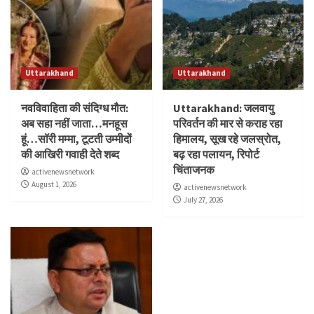
Uttarakhand
Uttarakhand
नवविवाहिता की संदिग्ध मौत:
Uttarakhand: जलवायु
अब सहा नहीं जाता…मनहूस
परिवर्तन की मार से कराह रहा
हूं…सॉरी मम्मा, टूटती उम्मीदों
हिमालय, सूख रहे जलस्रोत,
की आखिरी गवाही देते शब्द
बढ़ रहा पलायन, रिपोर्ट
चिंताजनक
activenewsnetwork
August 1, 2026
activenewsnetwork
July 27, 2026