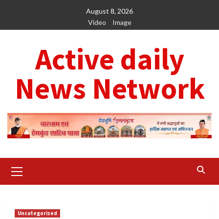
Skip
August 8, 2026
to
Video
Image
content
Active daily
News Network
Primary
Menu
Uncategorized