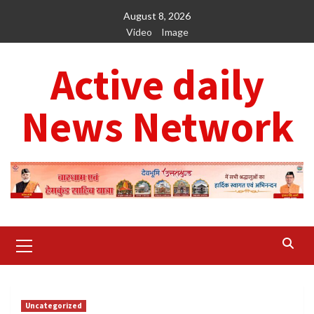
Skip
August 8, 2026
to
Video
Image
content
Active daily
News Network
Primary
Menu
Uncategorized