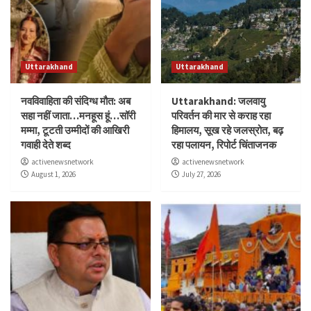
Uttarakhand
Uttarakhand
नवविवाहिता की संदिग्ध मौत: अब
Uttarakhand: जलवायु
सहा नहीं जाता…मनहूस हूं…सॉरी
परिवर्तन की मार से कराह रहा
मम्मा, टूटती उम्मीदों की आखिरी
हिमालय, सूख रहे जलस्रोत, बढ़
गवाही देते शब्द
रहा पलायन, रिपोर्ट चिंताजनक
activenewsnetwork
activenewsnetwork
August 1, 2026
July 27, 2026