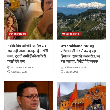
Uttarakhand
Uttarakhand
नवविवाहिता की संदिग्ध मौत: अब
Uttarakhand: जलवायु
सहा नहीं जाता…मनहूस हूं…सॉरी
परिवर्तन की मार से कराह रहा
मम्मा, टूटती उम्मीदों की आखिरी
हिमालय, सूख रहे जलस्रोत, बढ़
गवाही देते शब्द
रहा पलायन, रिपोर्ट चिंताजनक
activenewsnetwork
activenewsnetwork
August 1, 2026
July 27, 2026