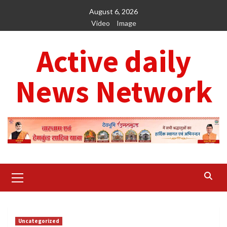
Skip
August 6, 2026
to
Video
Image
content
Active daily
News Network
Primary
Menu
Uncategorized